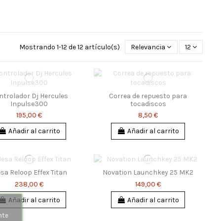
Mostrando 1-12 de 12 artículo(s)
Relevancia
12
ntrolador Dj Hercules
Correa de repuesto para
Inpulse300
tocadiscos
195,00 €
8,50 €
Añadir al carrito
Añadir al carrito
sa Reloop Effex Titan
Novation Launchkey 25 MK2
238,00 €
149,00 €
Añadir al carrito
Añadir al carrito
s
nte