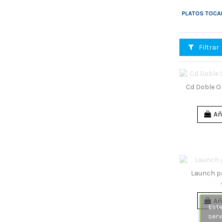
PLATOS TOCA
Filtrar
Cd Doble O
Añ
Launch p
Añ
Este
serv