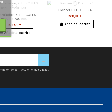
re
Pioneer DJ DDJ-FLX4
trolador DJ HERCULES
329,00 €
Inpulse 200 MK2
Añadir al carrito
109,00 €
Añadir al carrito
mación de contacto en el aviso legal.