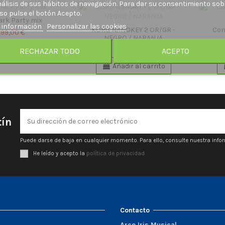
nálisis de sus hábitos de navegación. Para dar su consentimiento sob
so pulse el botón Acepto.
rk Party mix
 información
Personalizar las cookies
KORG NANOKEY 2 OR/GR -
Con
99,00 €
NEGRO / NARANJA
adir al carrito
49,00 €
RECHAZAR TODO
ACEPTO
Añadir al carrito
tín
Puede darse de baja en cualquier momento. Para ello, consulte nuestra infor
He leído y acepto la
política de privacidad
Contacto
Arco Iris Musical