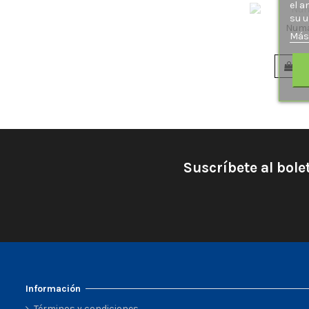
el a
su u
Numa
Más
Añ
Suscríbete al bole
Información
Términos y condiciones