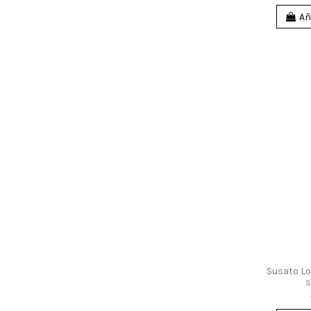
Añ
Susato Low
s