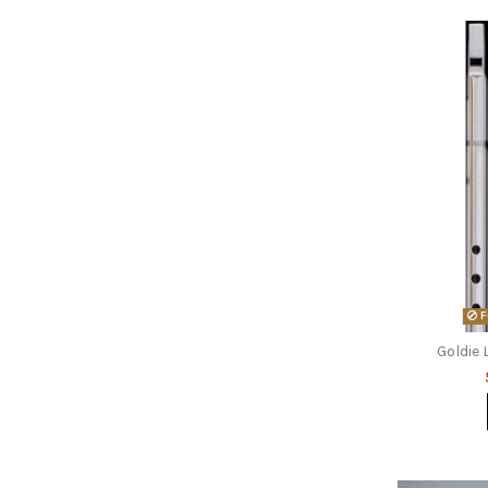
F
Goldie 