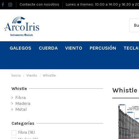
Contacte con nosotros
Lunes a Viernes: 10:00 a 14:00 y 16:30 a 2
GALEGOS
CUERDA
VIENTO
PERCUSIÓN
TECLA
Inicio
Viento
Whistle
Whistle
Whistle
Fibra
Madera
Metal
Categorías
Fibra
(18)