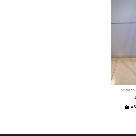
Susato 
Añ