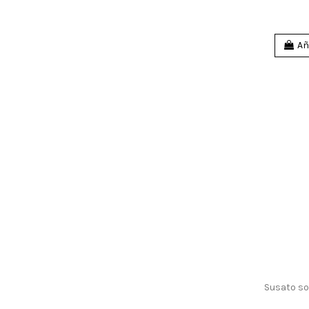
Añ
Susato sop