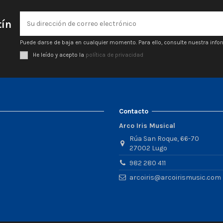
tín
Puede darse de baja en cualquier momento. Para ello, consulte nuestra infor
He leído y acepto la
política de privacidad
Contacto
Arco Iris Musical
Rúa San Roque, 66-70
27002 Lugo
982 280 411
arcoiris@arcoirismusic.com