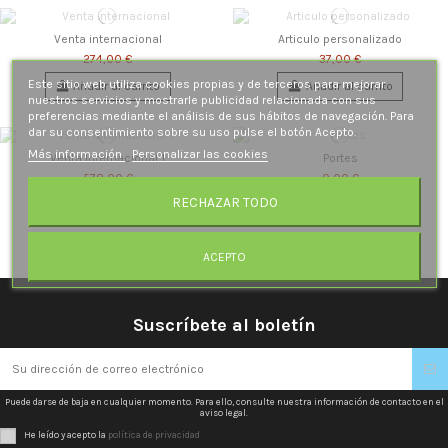
Venta internacional
Articulo personalizado
274,00 €
37,00 €
Este sitio web utiliza cookies propias y de terceros para mejorar
Añadir al carrito
Añadir al carrito
nuestros servicios y mostrarle publicidad relacionada con sus
preferencias mediante el análisis de sus hábitos de navegación. Para
dar su consentimiento sobre su uso pulse el botón Acepto.
Más información
Personalizar las cookies
Venta Internacional 1
Portes
578,00 €
0,00 €
RECHAZAR TODO
Añadir al carrito
Añadir al carrito
ACEPTO
Suscríbete al boletín
Puede darse de baja en cualquier momento. Para ello, consulte nuestra información de contacto en el
aviso legal.
He leído y acepto la
política de privacidad