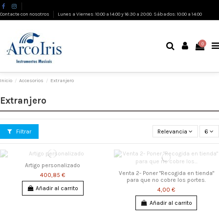
Contacte con nosotros
Lunes a Viernes: 10:00 a 14:00 y 16:30 a 20:00. Sábados: 10:00 a 14:00
0
Inicio
Accesorios
Extranjero
Extranjero
Filtrar
Relevancia
6
Artigo personalizado
Venta 2- Poner "Recogida en tienda"
400,85 €
para que no cobre los portes.
Añadir al carrito
4,00 €
Añadir al carrito