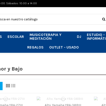
0:00. Sábados: 10:00 a 14:00
MUSICOTERAPIA Y
ESTUDIO -
S
ESCOLAR
DJ
MEDITACIÓN
INFORMÁT
REGALOS
OUTLET - USADO
nor y Bajo
amaha YRA-27III
Alto. Yamaha YRA-38BIII
Al