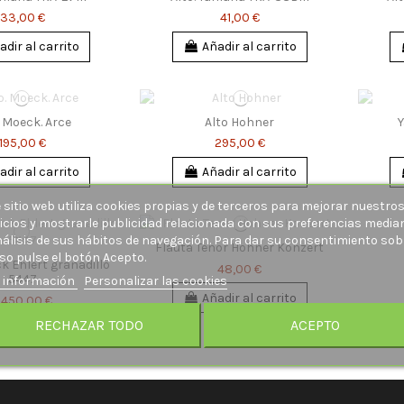
33,00 €
41,00 €
adir al carrito
Añadir al carrito
. Moeck. Arce
Alto Hohner
195,00 €
295,00 €
adir al carrito
Añadir al carrito
 sitio web utiliza cookies propias y de terceros para mejorar nuestro
icios y mostrarle publicidad relacionada con sus preferencias media
nálisis de sus hábitos de navegación. Para dar su consentimiento sob
Flauta Tenor Hohner Konzert
so pulse el botón Acepto.
k Ehlert granadillo
48,00 €
5447
 información
Personalizar las cookies
Añadir al carrito
.450,00 €
RECHAZAR TODO
ACEPTO
adir al carrito