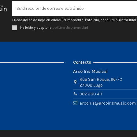
tín
Puede darse de baja en cualquier momento. Para ello, consulte nuestra infor
He leído y acepto la
política de privacidad
Contacto
Arco Iris Musical
Rúa San Roque, 66-70
27002 Lugo
982 280 411
arcoiris@arcoirismusic.com