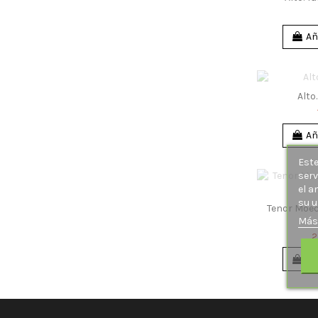
Añ
Alto
Añ
Este
serv
el a
su u
Tenor Moec
Más
2
Añ