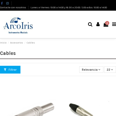
Contacte con nosotros
Lunes a Viernes: 10:00 a 14:00 y 16:30 a 20:00. Sábados: 10:00 a 14:00
0
Inicio
Accesorios
Cables
Cables
Filtrar
Relevancia
22