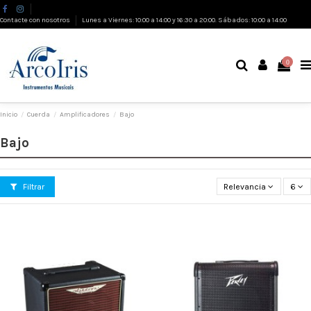
Contacte con nosotros
Lunes a Viernes: 10:00 a 14:00 y 16:30 a 20:00. Sábados: 10:00 a 14:00
0
Inicio
Cuerda
Amplificadores
Bajo
Bajo
Filtrar
Relevancia
6