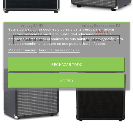
Ampeg BA-115
Ampeg Rocket bass 112
Este sitio web utiliza cookies propias y de terceros para mejorar
695,00 €
438,00 €
nuestros servicios y mostrarle publicidad relacionada con sus
preferencias mediante el análisis de sus hábitos de navegación. Para
Añadir al carrito
Añadir al carrito
dar su consentimiento sobre su uso pulse el botón Acepto.
Más información
Personalizar las cookies
RECHAZAR TODO
ACEPTO