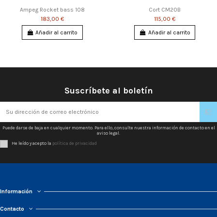
Ampeg Rocket bass 108
Cort CM20B
183,00 €
115,00 €
Añadir al carrito
Añadir al carrito
Suscríbete al boletín
Puede darse de baja en cualquier momento. Para ello, consulte nuestra información de contacto en el
aviso legal.
He leído y acepto la
política de privacidad
Información
Contacto