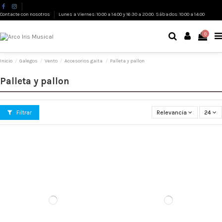
Contacte con nosotros
Lunes a Viernes: 10:00 a 14:00 y 16:30 a 20:00. Sábados: 10:00 a 14:00
0
Inicio
Galegos
Vento
Accesorios gaita
Palleta y pallon
Palleta y pallon
Filtrar
Relevancia
24