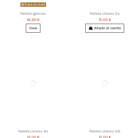
Fuera de stock
Palleta Iglesias
Palleta Liñares Do
16,90 €
15,00 €
View
Añadir al carrito
Palleta Liñares Re
Palleta Liñares Sib
15,00 €
15,00 €