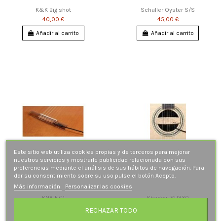
K&K Big shot
Schaller Oyster S/S
40,00 €
45,00 €
Añadir al carrito
Añadir al carrito
Este sitio web utiliza cookies propias y de terceros para mejorar
nuestros servicios y mostrarle publicidad relacionada con sus
preferencias mediante el análisis de sus hábitos de navegación. Para
dar su consentimiento sobre su uso pulse el botón Acepto.
Más información
Personalizar las cookies
KNA-NG1
Shadow SH330
49,00 €
62,00 €
RECHAZAR TODO