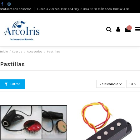
Contacte con nosotros
Lunes a Viernes: 10:00 a 14:00 y 16:30 a 20:00. Sábados: 10:00 a 14:00
0
Inicio
Cuerda
Accesorios
Pastillas
Pastillas
Filtrar
Relevancia
18