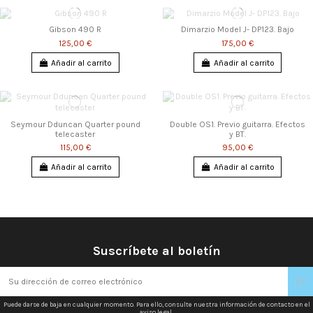
Gibson 490 R
Dimarzio Model J- DP123. Bajo
125,00 €
175,00 €
Añadir al carrito
Añadir al carrito
Seymour Dduncan Quarter pound
Double OS1. Previo guitarra. Efectos
telecaster
y BT.
115,00 €
95,00 €
Añadir al carrito
Añadir al carrito
Suscríbete al boletín
Puede darse de baja en cualquier momento. Para ello, consulte nuestra información de contacto en el
aviso legal.