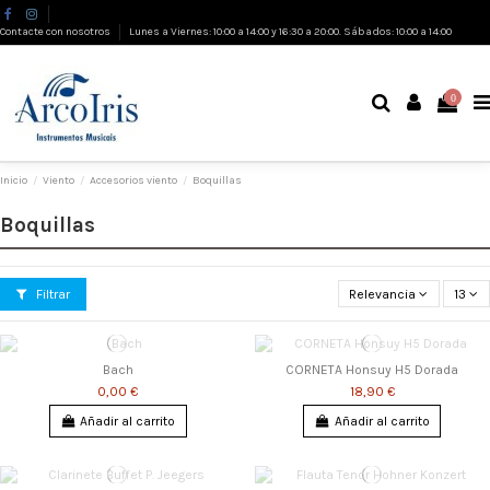
Contacte con nosotros
Lunes a Viernes: 10:00 a 14:00 y 16:30 a 20:00. Sábados: 10:00 a 14:00
0
Inicio
Viento
Accesorios viento
Boquillas
Boquillas
Filtrar
Relevancia
13
Bach
CORNETA Honsuy H5 Dorada
0,00 €
18,90 €
Añadir al carrito
Añadir al carrito