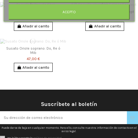
Boquilla trompeta fibra
Boquilla clarinete Selmer Concept
ACEPTO
14,50 €
120,00 €
Añadir al carrito
Añadir al carrito
Susato Oriole soprano: Do, Re ó
Mib
47,00 €
Añadir al carrito
Suscríbete al boletín
Puede darse de baja en cualquier momento. Para ello, consulte nuestra información de contacto en el
aviso legal.
He leído y acepto la
política de privacidad