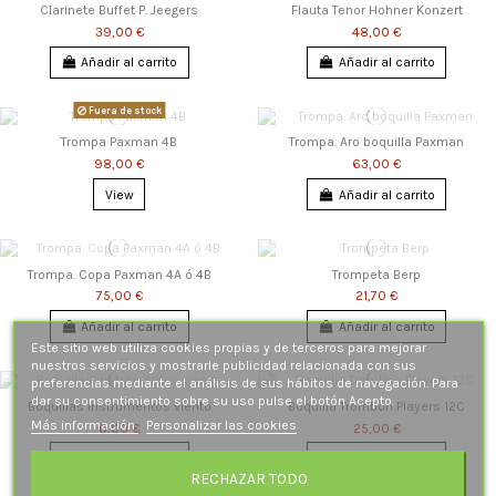
Clarinete Buffet P. Jeegers
Flauta Tenor Hohner Konzert
39,00 €
48,00 €
Añadir al carrito
Añadir al carrito
Fuera de stock
Trompa Paxman 4B
Trompa. Aro boquilla Paxman
98,00 €
63,00 €
View
Añadir al carrito
Trompa. Copa Paxman 4A ó 4B
Trompeta Berp
75,00 €
21,70 €
Añadir al carrito
Añadir al carrito
Este sitio web utiliza cookies propias y de terceros para mejorar
nuestros servicios y mostrarle publicidad relacionada con sus
preferencias mediante el análisis de sus hábitos de navegación. Para
dar su consentimiento sobre su uso pulse el botón Acepto.
Boquillas instrumentos viento
Boquilla Trombón Players 12C
Más información
Personalizar las cookies
0,00 €
25,00 €
Añadir al carrito
Añadir al carrito
RECHAZAR TODO