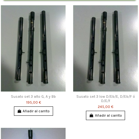
Susato set 3 alto G, A y Bb
Susato set 3 low D/Eb/E, D/Eb/F ó
D/E/f
195,00 €
245,00 €
Añadir al carrito
Añadir al carrito