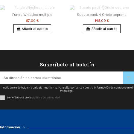
Funda Whistles multiple
Susato pack 4 Oriole soprano
57,00 €
145,00 €
Añadir al carrito
Añadir al carrito
Suscríbete al boletín
Puede darse de baja en cualquier momento. Para ello, consulte nuestra información de contacto en el
aviso legal.
He leído y acepto la
política de privacidad
Información