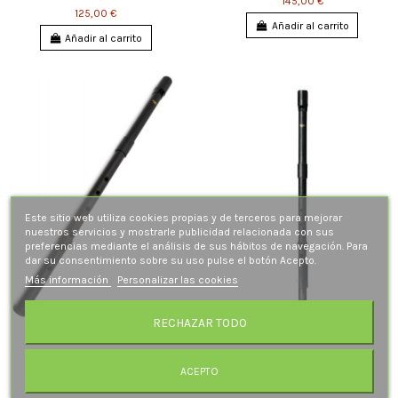
145,00 €
125,00 €
Añadir al carrito
Añadir al carrito
Este sitio web utiliza cookies propias y de terceros para mejorar
nuestros servicios y mostrarle publicidad relacionada con sus
preferencias mediante el análisis de sus hábitos de navegación. Para
dar su consentimiento sobre su uso pulse el botón Acepto.
Más información
Personalizar las cookies
RECHAZAR TODO
Susato Low Re
Susato Low Re. 1 llave
135,00 €
159,00 €
ACEPTO
Añadir al carrito
Añadir al carrito