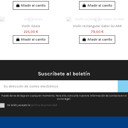
Añadir al carrito
Añadir al carrito
Violín Gewa
Violín rectangular Gator Gv-444
225,00 €
79,00 €
Añadir al carrito
Añadir al carrito
Suscríbete al boletín
Puede darse de baja en cualquier momento. Para ello, consulte nuestra información de contacto en el
aviso legal.
He leído y acepto la
política de privacidad