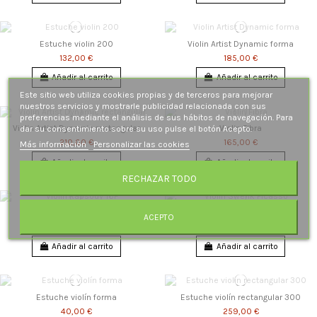
Estuche violin 200
Violin Artist Dynamic forma
132,00 €
185,00 €
Añadir al carrito
Añadir al carrito
Este sitio web utiliza cookies propias y de terceros para mejorar
nuestros servicios y mostrarle publicidad relacionada con sus
preferencias mediante el análisis de sus hábitos de navegación. Para
Violin Artist Dynamic rectangular
Violin Fibra
dar su consentimiento sobre su uso pulse el botón Acepto.
210,00 €
165,00 €
Más información
Personalizar las cookies
Añadir al carrito
Añadir al carrito
RECHAZAR TODO
Violin Rapsody 16F
Violin Swenk Picasso
ACEPTO
169,00 €
235,00 €
Añadir al carrito
Añadir al carrito
Estuche violín forma
Estuche violín rectangular 300
40,00 €
259,00 €