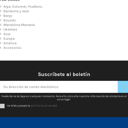
Arpa, Dulcimer, Psalterio...
Bandurria y laúd
Banjo
Bouzoki
Mandolina-Mandola
Ukeleles
Asia
Europa
América
Accesorios
Suscríbete al boletín
Puede darse de baja en cualquier momento. Para ello, consulte nuestra información de contacto en el
aviso legal.
He leído y acepto la
política de privacidad