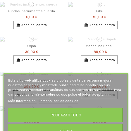
Fundas instrumentos cuerda
Erhu
0,00 €
95,00 €
Añadir al carrito
Añadir al carrito
Oqan
Mandolina Sapeli
39,00 €
189,00 €
Añadir al carrito
Añadir al carrito
Este sitio web utiliza cookies propias y de terceros para mejorar
Bouzouki Estudio
Banjo Ukelele
nuestros servicios y mostrarle publicidad relacionada con sus
295,00 €
225,00 €
preferencias mediante el análisis de sus hábitos de navegación. Para
dar su consentimiento sobre su uso pulse el botón Acepto.
Añadir al carrito
Añadir al carrito
Más información
Personalizar las cookies
RECHAZAR TODO
Bandurria Alhambra 4P
Citara 15 cuerdas
655,00 €
85,00 €
Añadir al carrito
Añadir al carrito
ACEPTO