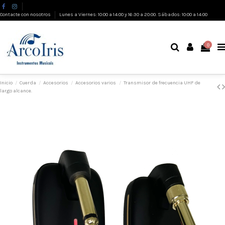
Contacte con nosotros
Lunes a Viernes: 10:00 a 14:00 y 16:30 a 20:00. Sábados: 10:00 a 14:00
0
Inicio
Cuerda
Accesorios
Accesorios varios
Transmisor de frecuencia UHF de
largo alcance.