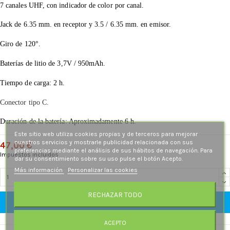
7 canales UHF, con indicador de color por canal.
Jack de 6.35 mm. en receptor y 3.5 / 6.35 mm. en emisor.
Giro de 120°.
Baterías de litio de 3,7V / 950mAh.
Tiempo de carga: 2 h.
Conector tipo C.
Duración de la batería: Aproximadamente 6 h.
Este sitio web utiliza cookies propias y de terceros para mejorar
nuestros servicios y mostrarle publicidad relacionada con sus
47,00 €
preferencias mediante el análisis de sus hábitos de navegación. Para
Impuestos incluidos
dar su consentimiento sobre su uso pulse el botón Acepto.
Más información
Personalizar las cookies
RECHAZAR TODO
Añadir al carrito
ACEPTO