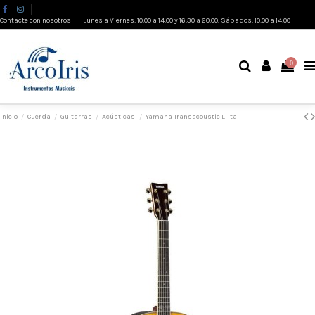
Contacte con nosotros
Lunes a Viernes: 10:00 a 14:00 y 16:30 a 20:00. Sábados: 10:00 a 14:00
0
Inicio
Cuerda
Guitarras
Acústicas
Yamaha Transacoustic Ll-ta