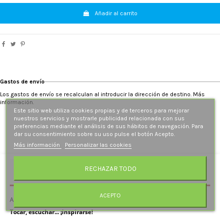
Añadir al carrito
Gastos de envío
Los gastos de envío se recalculan al introducir la dirección de destino. Más
información.
Este sitio web utiliza cookies propias y de terceros para mejorar
nuestros servicios y mostrarle publicidad relacionada con sus
preferencias mediante el análisis de sus hábitos de navegación. Para
dar su consentimiento sobre su uso pulse el botón Acepto.
Más información
Personalizar las cookies
RECHAZAR TODO
Descripción
ACEPTO
Arco Iris Musical
Tocar, escuchar... ¡inspirarse!