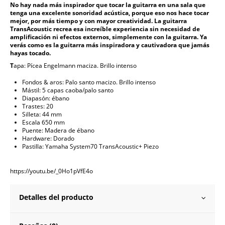
No hay nada más inspirador que tocar la guitarra en una sala que
tenga una excelente sonoridad acústica, porque eso nos hace tocar
mejor, por más tiempo y con mayor creatividad. La guitarra
TransAcoustic recrea esa increíble experiencia sin necesidad de
amplificación ni efectos externos, simplemente con la guitarra. Ya
verás como es la guitarra más inspiradora y cautivadora que jamás
hayas tocado.
T
apa: Pícea Engelmann maciza. Brillo intenso
Fondos & aros: Palo santo macizo. Brillo intenso
Mástil: 5 capas caoba/palo santo
Diapasón: ébano
Trastes: 20
Silleta: 44 mm
Escala 650 mm
Puente: Madera de ébano
Hardware: Dorado
Pastilla: Yamaha System70 TransAcoustic+ Piezo
https://youtu.be/_0Ho1pVfE4o
Detalles del producto