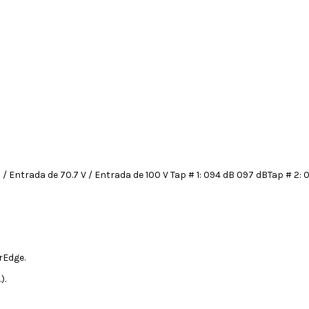
Entrada de 70.7 V / Entrada de 100 V Tap # 1: 094 dB 097 dBTap # 2: 09
rEdge.
).