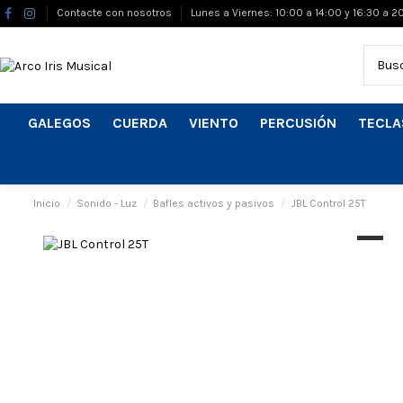
Contacte con nosotros
Lunes a Viernes: 10:00 a 14:00 y 16:30 a 2
GALEGOS
CUERDA
VIENTO
PERCUSIÓN
TECLA
Inicio
Sonido - Luz
Bafles activos y pasivos
JBL Control 25T