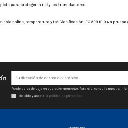
leto para proteger la red y los transductores.
iebla salina, temperatura y UV. Clasificación IEC 529 IP-X4 a prueba 
tín
Puede darse de baja en cualquier momento. Para ello, consulte nuestra infor
He leído y acepto la
política de privacidad