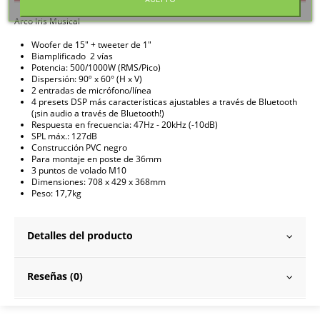
Arco Iris Musical
Woofer de 15" + tweeter de 1"
Biamplificado 2 vías
Potencia: 500/1000W (RMS/Pico)
Dispersión: 90º x 60° (H x V)
2 entradas de micrófono/línea
4 presets DSP más características ajustables a través de Bluetooth
(¡sin audio a través de Bluetooth!)
Respuesta en frecuencia: 47Hz - 20kHz (-10dB)
SPL máx.: 127dB
Construcción PVC negro
Para montaje en poste de 36mm
3 puntos de volado M10
Dimensiones: 708 x 429 x 368mm
Peso: 17,7kg
Detalles del producto
Reseñas (0)