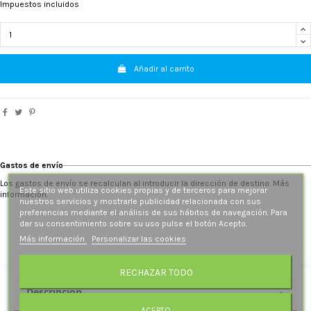
Impuestos incluidos
Añadir al carrito
Gastos de envío
Los gastos de envío se recalculan al introducir la dirección de destino. Más
Este sitio web utiliza cookies propias y de terceros para mejorar
información.
nuestros servicios y mostrarle publicidad relacionada con sus
preferencias mediante el análisis de sus hábitos de navegación. Para
dar su consentimiento sobre su uso pulse el botón Acepto.
Más información
Personalizar las cookies
RECHAZAR TODO
Descripción
ACEPTO