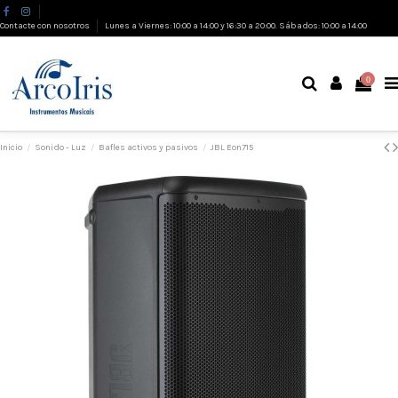
Contacte con nosotros
Lunes a Viernes: 10:00 a 14:00 y 16:30 a 20:00. Sábados: 10:00 a 14:00
0
Inicio
Sonido - Luz
Bafles activos y pasivos
JBL Eon715