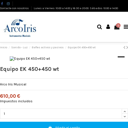
Contacte con nosotros
Lunes a Viernes: 10:00 a 14:00 y 16:30 a 20:00. Sábados: 10:00 a 14:00
0
Inicio
Sonido - Luz
Bafles activos y pasivos
Equipo EK 450+450 wt
Equipo EK 450+450 wt
Arco Iris Musical
610,00 €
Impuestos incluidos
Añadir al carrito