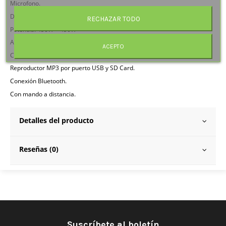
Microfono.
Dos soportes de columna con funda.
RECHAZAR TODO
Potencia: 450W + 450W
Altavoz 15", Tweeter 1,75".
ACEPTO
Columnas con ruedas.
Reproductor MP3 por puerto USB y SD Card.
Conexión Bluetooth.
Con mando a distancia.
Detalles del producto
Reseñas (0)
Suscríbete al boletín