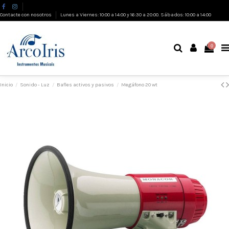
Contacte con nosotros
Lunes a Viernes: 10:00 a 14:00 y 16:30 a 20:00. Sábados: 10:00 a 14:00
0
Inicio
Sonido - Luz
Bafles activos y pasivos
Megáfono 20 wt