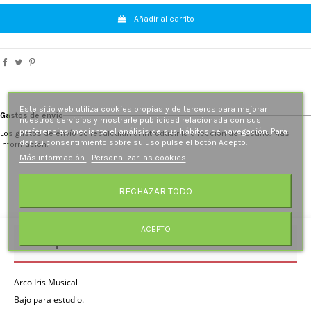
Añadir al carrito
Este sitio web utiliza cookies propias y de terceros para mejorar
Gastos de envío
nuestros servicios y mostrarle publicidad relacionada con sus
preferencias mediante el análisis de sus hábitos de navegación. Para
Los gastos de envío se recalculan al introducir la dirección de destino. Más
dar su consentimiento sobre su uso pulse el botón Acepto.
información.
Más información
Personalizar las cookies
RECHAZAR TODO
ACEPTO
Descripción
Arco Iris Musical
Bajo para estudio.