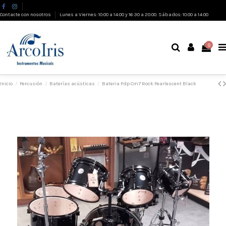
Contacte con nosotros
Lunes a Viernes: 10:00 a 14:00 y 16:30 a 20:00. Sábados: 10:00 a 14:00
0
Inicio
Percusión
Baterías acústicas
Bateria Pdp Cm7 Rock Pearlescent Black