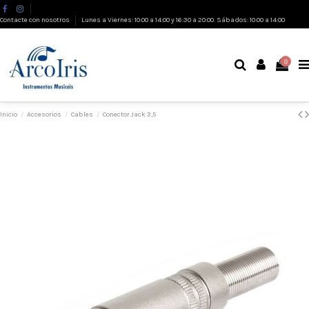
Contacte con nosotros
Lunes a Viernes: 10:00 a 14:00 y 16:30 a 20:00. Sábados: 10:00 a 14:00
0
Inicio
Accesorios
Cables
Conector Jack 3,5