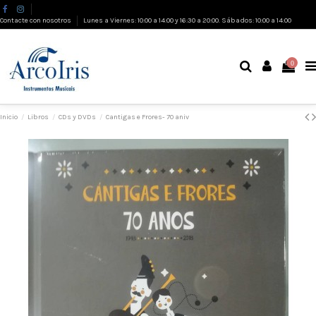
Contacte con nosotros
Lunes a Viernes: 10:00 a 14:00 y 16:30 a 20:00. Sábados: 10:00 a 14:00
0
Inicio
Libros
CDs y DVDs
Cantigas e Frores- 70 aniv