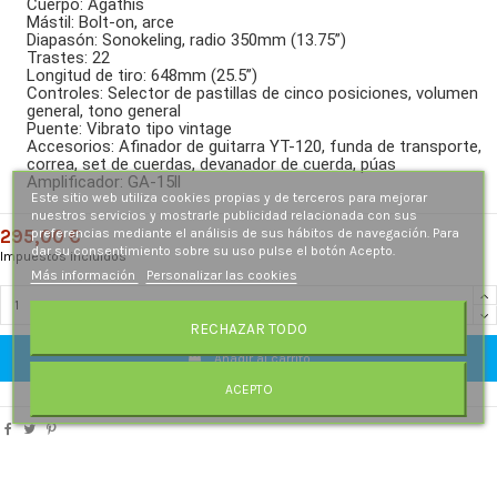
Cuerpo: Agathis
Mástil: Bolt-on, arce
Diapasón: Sonokeling, radio 350mm (13.75”)
Trastes: 22
Longitud de tiro: 648mm (25.5”)
Controles: Selector de pastillas de cinco posiciones, volumen
general, tono general
Puente: Vibrato tipo vintage
Accesorios: Afinador de guitarra YT-120, funda de transporte,
correa, set de cuerdas, devanador de cuerda, púas
Amplificador: GA-15ll
Este sitio web utiliza cookies propias y de terceros para mejorar
nuestros servicios y mostrarle publicidad relacionada con sus
preferencias mediante el análisis de sus hábitos de navegación. Para
295,00 €
dar su consentimiento sobre su uso pulse el botón Acepto.
Impuestos incluidos
Más información
Personalizar las cookies
RECHAZAR TODO
Añadir al carrito
ACEPTO