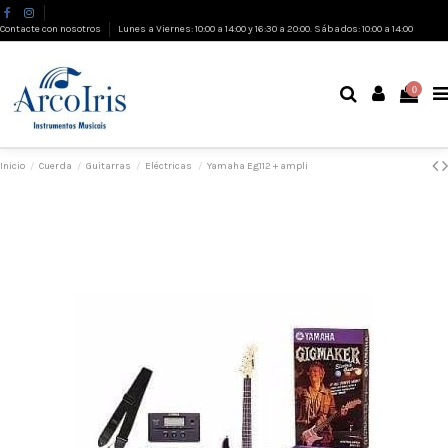
Contacte con nosotros
Lunes a Viernes: 10:00 a 14:00 y 16:30 a 20:00. Sábados: 10:00 a 14:00
0
Inicio
Cuerda
Guitarras
Eléctricas
Yamaha Eg112 + ampli