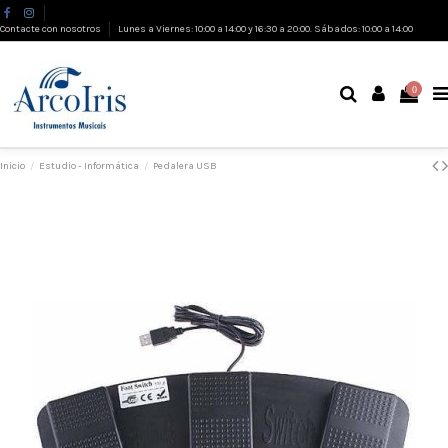
Contacte con nosotros
Lunes a Viernes: 10:00 a 14:00 y 16:30 a 20:00. Sábados: 10:00 a 14:00
0
Inicio
Estudio - Informática
Pedalera USB