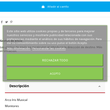
Añadir al carrito
Este sitio web utiliza cookies propias y de terceros para mejorar
nuestros servicios y mostrarle publicidad relacionada con sus
preferencias mediante el análisis de sus hábitos de navegación. Para
Gastos de envío
dar su consentimiento sobre su uso pulse el botón Acepto.
Los gastos de envío se recalculan al introducir la dirección de destino. Más
Más información
Personalizar las cookies
información.
RECHAZAR TODO
ACEPTO
Descripción
Arco Iris Musical
Monitores