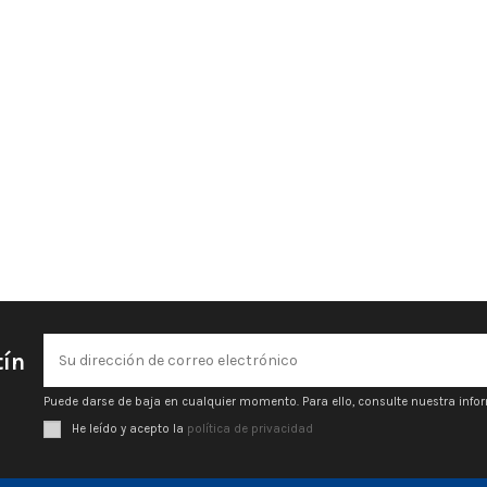
tín
Puede darse de baja en cualquier momento. Para ello, consulte nuestra infor
He leído y acepto la
política de privacidad