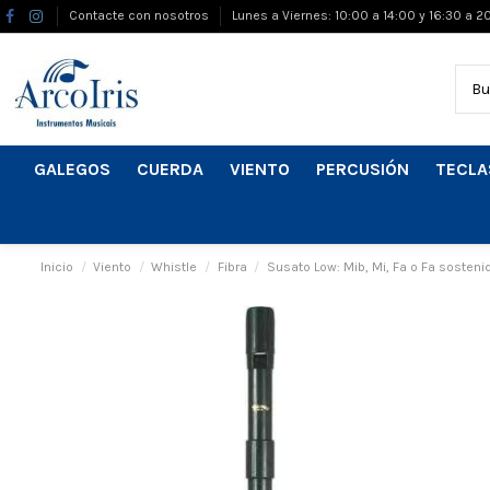
Contacte con nosotros
Lunes a Viernes: 10:00 a 14:00 y 16:30 a 2
GALEGOS
CUERDA
VIENTO
PERCUSIÓN
TECLA
Inicio
Viento
Whistle
Fibra
Susato Low: Mib, Mi, Fa o Fa sosteni