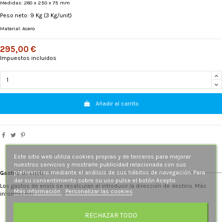
Medidas: 280 x 250 x 75 mm
Peso neto: 9 Kg (3 Kg/unit)
Material: Acero
295,00 €
Impuestos incluidos
Añadir al carrito
Este sitio web utiliza cookies propias y de terceros para mejorar
nuestros servicios y mostrarle publicidad relacionada con sus
preferencias mediante el análisis de sus hábitos de navegación. Para
Gastos de envío
dar su consentimiento sobre su uso pulse el botón Acepto.
Los gastos de envío se recalculan al introducir la dirección de destino. Más
Más información
Personalizar las cookies
información.
RECHAZAR TODO