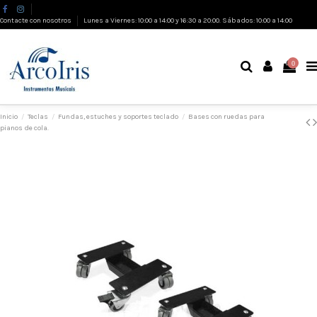
Contacte con nosotros
Lunes a Viernes: 10:00 a 14:00 y 16:30 a 20:00. Sábados: 10:00 a 14:00
0
Inicio
Teclas
Fundas, estuches y soportes teclado
Bases con ruedas para
pianos de cola.