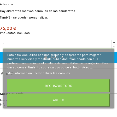
Artesana.
Hay diferentes motivos como los de las panderetas.
También se pueden personalizar.
75,00 €
Impuestos incluidos
Este sitio web utiliza cookies propias y de terceros para mejorar
Añadir al carrito
nuestros servicios y mostrarle publicidad relacionada con sus
preferencias mediante el análisis de sus hábitos de navegación. Para
dar su consentimiento sobre su uso pulse el botón Acepto.
Más información
Personalizar las cookies
RECHAZAR TODO
Gastos de envío
ACEPTO
Los gastos de envío se recalculan al introducir la dirección de destino. Más
información.