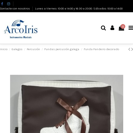
Contacte con nosotros
Lunes a Viernes: 10:00 a 14:00 y 16:30 a 20:00. Sábados: 10:00 a 14:00
0
Inicio
Galegos
Percusión
Fundas percusión galega
Funda Pandeiro decorado