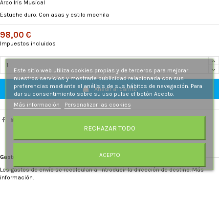
Arco Iris Musical
Estuche duro. Con asas y estilo mochila
98,00 €
Impuestos incluidos
Este sitio web utiliza cookies propias y de terceros para mejorar
nuestros servicios y mostrarle publicidad relacionada con sus
preferencias mediante el análisis de sus hábitos de navegación. Para
Añadir al carrito
dar su consentimiento sobre su uso pulse el botón Acepto.
Más información
Personalizar las cookies
RECHAZAR TODO
ACEPTO
Gastos de envío
Los gastos de envío se recalculan al introducir la dirección de destino. Más
información.