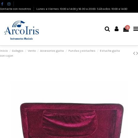
Contacte con nosotros
Lunes a Viernes: 10:00 a 14:00 y 16:30 a 20:00. Sábados: 10:00 a 14:00
0
Inicio
Galegos
Vento
Accesorios gaita
Fundas y estuches
Estuche gaita
con cajon