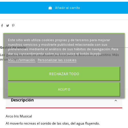
Añadir al carrito
Este sitio web utiliza cookies propias y de terceros para mejorar
nuestros servicios y mostrarle publicidad relacionada con sus
Gastos de envío
preferencias mediante el análisis de sus hábitos de navegación. Para
dar su consentimiento sobre su uso pulse el botón Acepto.
Los gastos de envío se recalculan al introducir la dirección de destino. Más
información.
Más información
Personalizar las cookies
RECHAZAR TODO
ACEPTO
Descripción
Arco Iris Musical
Al moverlo recreas el sonido de las olas, del agua fluyendo.