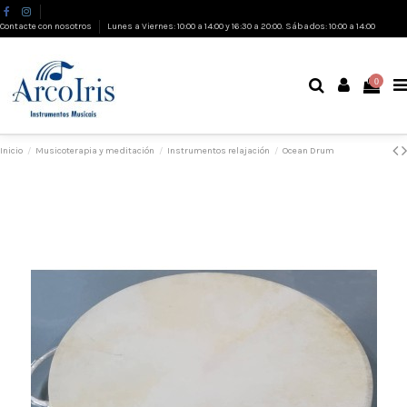
Contacte con nosotros
Lunes a Viernes: 10:00 a 14:00 y 16:30 a 20:00. Sábados: 10:00 a 14:00
0
Inicio
Musicoterapia y meditación
Instrumentos relajación
Ocean Drum