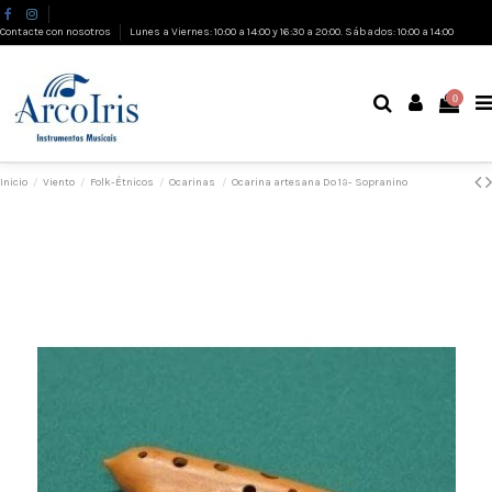
Contacte con nosotros
Lunes a Viernes: 10:00 a 14:00 y 16:30 a 20:00. Sábados: 10:00 a 14:00
0
Inicio
Viento
Folk-Étnicos
Ocarinas
Ocarina artesana Do 1ª- Sopranino