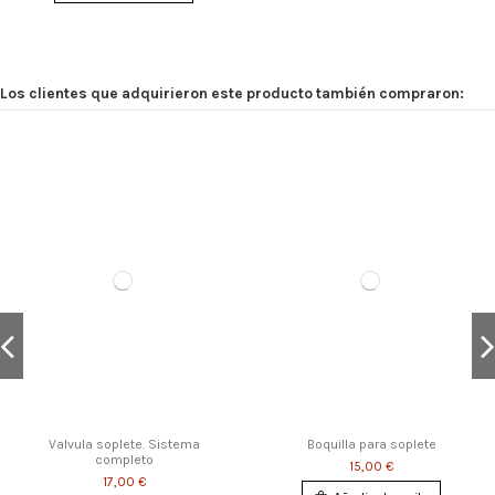
Los clientes que adquirieron este producto también compraron:
Fuera de stock
Fuera de stock
Valvula soplete. Sistema
Boquilla para soplete
completo
15,00 €
17,00 €