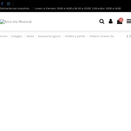
Contacte con nosotros
Lunes a Viernes: 10:00 a 14:00 y 16:30 a 20:00. Sábados: 10:00 a 14:00
0
Inicio
Galegos
Vento
Accesorios gaita
Palleta y pallon
Palleta Liñares Do