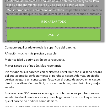
preferencias mediante el análisis de sus hábitos de navegación. Para
dar su consentimiento sobre su uso pulse el botón Acepto.
Los parches Hydraulic de Evans fueron muy populares en la década de
los 70 y ampliamente utilizado en el Rock.. Estos parches tienen una capa
Más información
Personalizar las cookies
interior de aceite que les da una durabilidad extrema, reduce el sustain e
incrementan el ataque del parche sin afectar al tacto con las baquetas.
Además son muy fáciles de afinar.
RECHAZAR TODO
Los parches hidráulicos son famosos por su facilidad de afinación, que
los convierte en la solución perfecta para baterías de iniciación o para
ACEPTO
bateristas con poca experiencia afinando.
Perfectos para estilos potentes.
Contacto equilibrado en toda la superficie del parche.
Afinación mucho más precisa y estable.
Mejor calidad y optimización de la respuesta.
Mayor rango de afinación. Más resonancia.
Evans fabrica sus parches con el sistema Level 360º con el diseño del aro
del que acomoda perfectamente el parche al casco. Además, su diseño
vertical asegura un contacto perfecto con el punto de apoyo en el casco,
dando una afinación más fácil, un tono más largo, más dinámica y mejor
sonido.
Este aro Level 360 resuelve el antiguo problema de los parches que no
se adaptan fácilmente al casco y que obligaban a forzarlos, lo que hacía
que el parche no rindiera como debiera.
Evans Drumheads: Esta marca norteamericana lleva haciendo parches