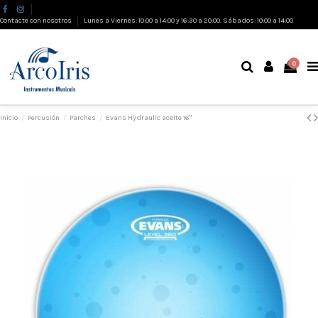
Contacte con nosotros
Lunes a Viernes: 10:00 a 14:00 y 16:30 a 20:00. Sábados: 10:00 a 14:00
0
Inicio
Percusión
Parches
Evans Hydraulic aceite 16"