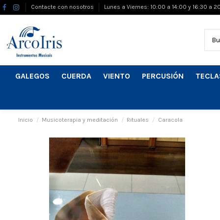
Contacte con nosotros
Lunes a Viernes: 10:00 a 14:00 y 16:30 a 2
GALEGOS
CUERDA
VIENTO
PERCUSIÓN
TECLA
Inicio
Musicoterapia y meditación
Rituales
Caracola