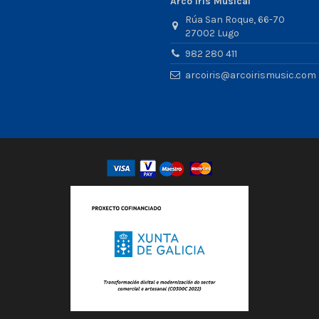
Arco Iris Musical
Rúa San Roque, 66-70
27002 Lugo
982 280 411
arcoiris@arcoirismusic.com