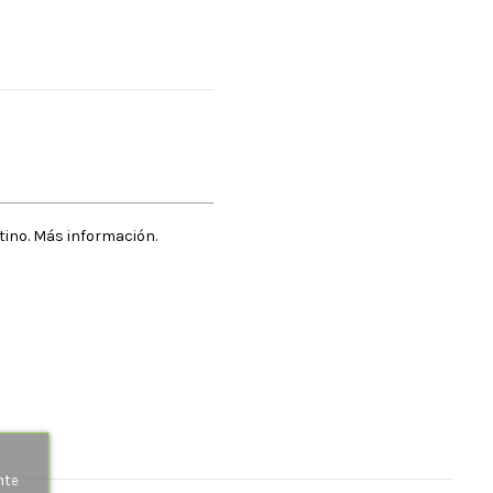
stino. Más información.
s
nte