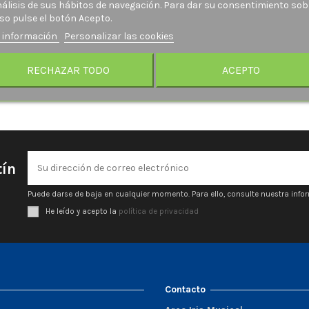
nálisis de sus hábitos de navegación. Para dar su consentimiento sob
so pulse el botón Acepto.
 información
Personalizar las cookies
RECHAZAR TODO
ACEPTO
tín
Puede darse de baja en cualquier momento. Para ello, consulte nuestra infor
He leído y acepto la
política de privacidad
Contacto