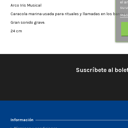
el a
Arco Iris Musical
su u
Caracola marina usada para rituales y llamadas en los barcos.
Más
Gran sonido grave.
24 cm
Suscríbete al bole
Información