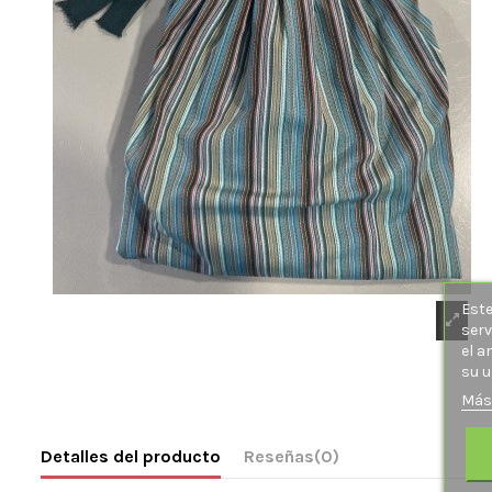
Este
serv
el a
su u
Más
Detalles del producto
Reseñas
(0)