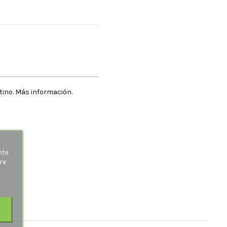
stino. Más información.
s
nte
re