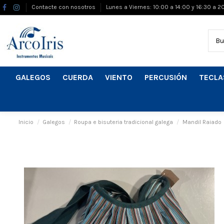
Contacte con nosotros
Lunes a Viernes: 10:00 a 14:00 y 16:30 a 2
GALEGOS
CUERDA
VIENTO
PERCUSIÓN
TECLA
Inicio
Galegos
Roupa e bisuteria tradicional galega
Mandil Raiado