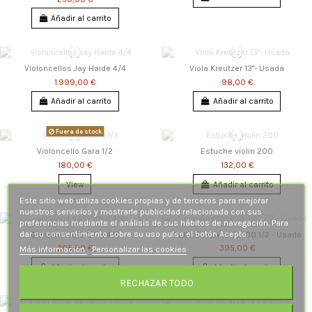
Añadir al carrito
Violoncellos Jay Haide 4/4
Viola Kreutzer 13"- Usada
1.999,00 €
98,00 €
Añadir al carrito
Añadir al carrito
Fuera de stock
Violoncello Gara 1/2
Estuche violin 200
180,00 €
132,00 €
View
Añadir al carrito
Este sitio web utiliza cookies propias y de terceros para mejorar
nuestros servicios y mostrarle publicidad relacionada con sus
preferencias mediante el análisis de sus hábitos de navegación. Para
dar su consentimiento sobre su uso pulse el botón Acepto.
Giordano Vs15 1/4 A 4/4
Cello Giordano SC100 1/2 - Usado
205,00 €
395,00 €
Más información
Personalizar las cookies
Añadir al carrito
Añadir al carrito
RECHAZAR TODO