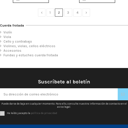
1
2
3
4
Cuerda frotada
Violín
Viola
Cello y contrabajo
Violines, violas, cellos eléctricos
Accesorios
Fundas y estuches cuerda frotada
Suscríbete al boletín
Puede darse de baja en cualquier momento. Para ello, consulte nuestra información de contacto en el
aviso legal.
He leído y acepto la
política de privacidad