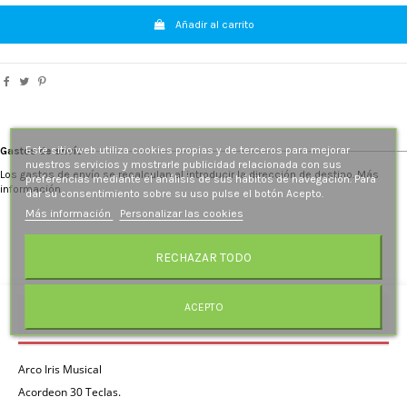
Añadir al carrito
Este sitio web utiliza cookies propias y de terceros para mejorar
Gastos de envío
nuestros servicios y mostrarle publicidad relacionada con sus
Los gastos de envío se recalculan al introducir la dirección de destino. Más
preferencias mediante el análisis de sus hábitos de navegación. Para
información.
dar su consentimiento sobre su uso pulse el botón Acepto.
Más información
Personalizar las cookies
RECHAZAR TODO
ACEPTO
Descripción
Arco Iris Musical
Acordeon 30 Teclas.